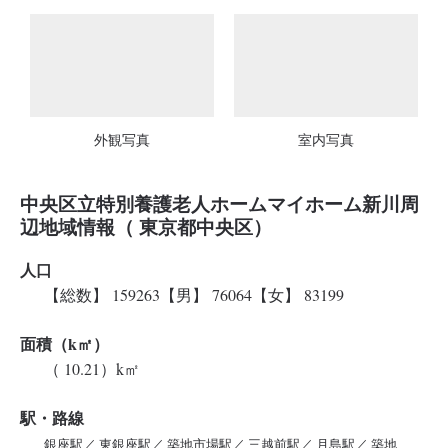
外観写真
室内写真
中央区立特別養護老人ホームマイホーム新川周
辺地域情報（ 東京都中央区）
人口
【総数】 159263【男】 76064【女】 83199
面積（k㎡）
（ 10.21）k㎡
駅・路線
銀座駅／ 東銀座駅／ 築地市場駅／ 三越前駅／ 月島駅／ 築地