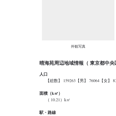
外観写真
晴海苑周辺地域情報（ 東京都中央
人口
【総数】 159263【男】 76064【女】 83
面積（k㎡）
（ 10.21）k㎡
駅・路線