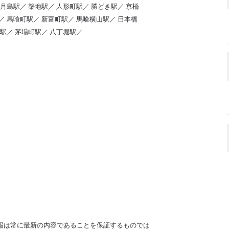
月島駅／ 築地駅／ 人形町駅／ 勝どき駅／ 京橋
／ 馬喰町駅／ 新富町駅／ 馬喰横山駅／ 日本橋
橋駅／ 茅場町駅／ 八丁堀駅／
 情報は常に最新の内容であることを保証するものでは