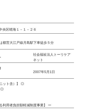
3／ 中央区晴海１－１－２６
は都営大江戸線月島駅下車徒歩５分
社会福祉法人トーリケア
人
ネット
始
2007年5月1日
ニット含）】 ◎
 ◎
る利用者負担額軽減制度事業】 ー