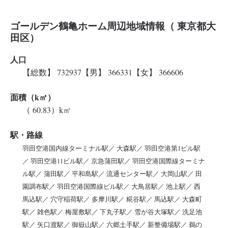
ゴールデン鶴亀ホーム周辺地域情報（ 東京都大
田区）
人口
【総数】 732937【男】 366331【女】 366606
面積（k㎡）
（ 60.83）k㎡
駅・路線
羽田空港国内線ターミナル駅／ 大森駅／ 羽田空港第1ビル駅
／ 羽田空港11ビル駅／ 京急蒲田駅／ 羽田空港国際線ターミナ
ル駅／ 蒲田駅／ 平和島駅／ 流通センター駅／ 大岡山駅／ 田
園調布駅／ 羽田空港国際線ビル駅／ 大鳥居駅／ 池上駅／ 西
馬込駅／ 穴守稲荷駅／ 多摩川駅／ 糀谷駅／ 馬込駅／ 大森町
駅／ 雑色駅／ 梅屋敷駅／ 下丸子駅／ 雪が谷大塚駅／ 洗足池
駅／ 矢口渡駅／ 御嶽山駅／ 六郷土手駅／ 新整備場駅／ 鵜の