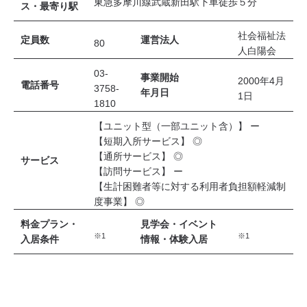
東急多摩川線武蔵新田駅下車徒歩５分
ス・最寄り駅
社会福祉法
定員数
運営法人
80
人白陽会
03-
事業開始
2000年4月
電話番号
3758-
年月日
1日
1810
【ユニット型（一部ユニット含）】 ー
【短期入所サービス】 ◎
【通所サービス】 ◎
サービス
【訪問サービス】 ー
【生計困難者等に対する利用者負担額軽減制
度事業】 ◎
料金プラン・
見学会・イベント
※1
※1
入居条件
情報・体験入居