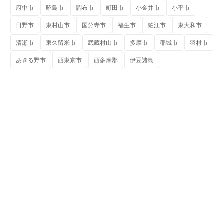
府中市
昭島市
調布市
町田市
小金井市
小平市
日野市
東村山市
国分寺市
福生市
狛江市
東大和市
清瀬市
東久留米市
武蔵村山市
多摩市
稲城市
羽村市
あきる野市
西東京市
西多摩郡
伊豆諸島